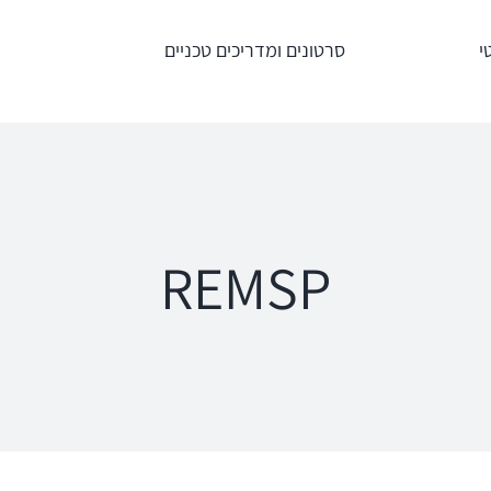
י
סרטונים ומדריכים טכניים
טרים
מדידות תוך
מע' לרישום מענים
אוזניות – REM +
כוכלארים – OAE
HIT
Titan
an
Interacoustics
AT235
ipse
REMSP
Affinity
MT10
a
Equinox
פנומטר
oRead
Calisto
MedRx