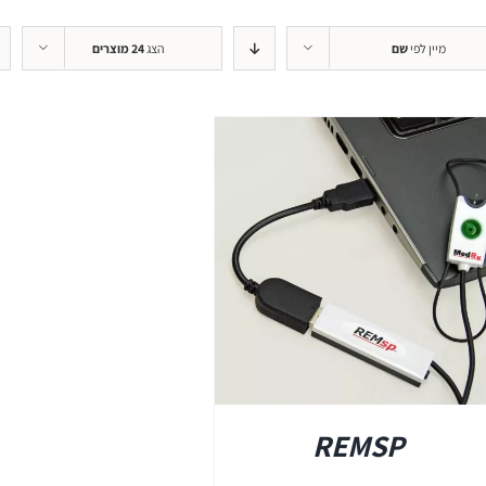
+REM
מיין לפי
שם
הצג
24 מוצרים
REMSP
+HIT
פרטים
REMSP