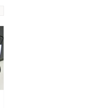
אודיומטר
AD226
AS608
אודיומטר
וטימפנומטר
משולב
AA222
Equinox
Calisto
Affinity
MedRx