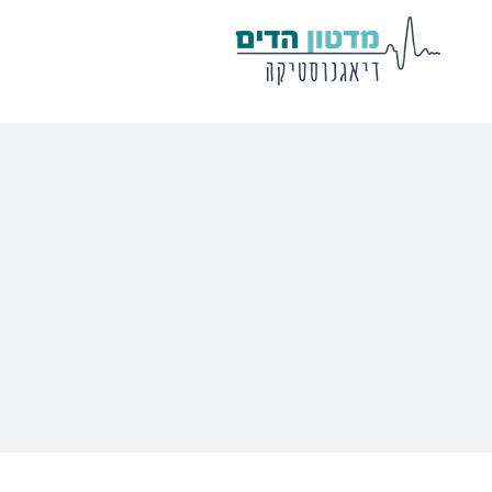
מע' לרישום
שיווי משקל
פוטנציאלים
VisualEyes – VNG
Eclipse
Tit
TRV Chair
Titan
Ecl
Orion
Sera
Ser
EyeSeeCam – vHIT
Ot
SVV
סדרת מוצרי Bertec