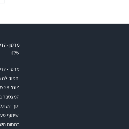
Stealth
A2D
ARC
מדטון-הדי
שלנו
ציוד אודיולוגי ועוד
תאים אט
מדטון-הדי
והמובילה 
Tinnometer
תא
מונה
28 סניפים
UltraVac
המצטבר ב
תוך השתלמ
Viot
ושיתוף פעו
בתחום השי