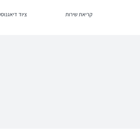
לג
קריאת שירות
ציוד דיאגנוסט
תוכן
אודיומטרים
טימפנומ
Interacoustics
אודיומטר
AC40
אודיומטר
אודיומטר וטימ
AD629
משולב AA222
אודיומטר
AD528