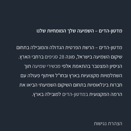
Titan
מדטון-הדים – השמיעה שלך המומחיות שלנו
Sera
מדטון-הדים – הרשת הפרטית הגדולה והמובילה בתחום
שיקום השמיעה בישראל, מונה
28 סניפים
ברחבי הארץ.
שיווי משקל
הניסיון המצטבר בהתאמת אלפי
מכשירי שמיעה
תוך
VisualEyes – VNG
השתלמויות מקצועיות בארץ ובחו"ל ושיתוף פעולה עם
חברות בינלאומיות בתחום השיקום השמיעתי הביאו את
הרמה המקצועית
במדטון-הדים
למובילה בארץ.
TRV Chair
Orion
הצהרת נגישות