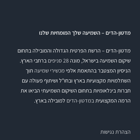
Titan
מדטון-הדים – השמיעה שלך המומחיות שלנו
Sera
מדטון-הדים – הרשת הפרטית הגדולה והמובילה בתחום
שיקום השמיעה בישראל, מונה
28 סניפים
ברחבי הארץ.
שיווי משקל
הניסיון המצטבר בהתאמת אלפי
מכשירי שמיעה
תוך
VisualEyes – VNG
השתלמויות מקצועיות בארץ ובחו"ל ושיתוף פעולה עם
חברות בינלאומיות בתחום השיקום השמיעתי הביאו את
הרמה המקצועית
במדטון-הדים
למובילה בארץ.
TRV Chair
Orion
הצהרת נגישות