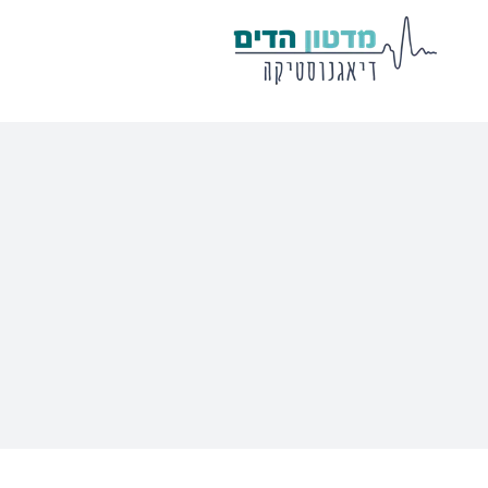
מע' לרישום
שיווי משקל
פוטנציאלים
VisualEyes – VNG
Eclipse
Tit
TRV Chair
Titan
Ecl
Orion
Sera
Ser
EyeSeeCam – vHIT
Ot
SVV
סדרת מוצרי Bertec