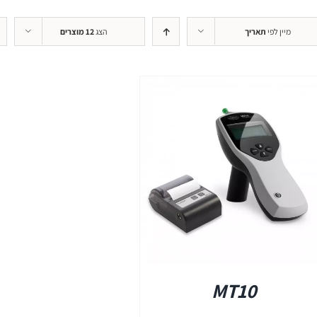
+REM
מיין לפי
תאריך
הצג
12 מוצרים
REMSP
+HIT
פרטים
MT10