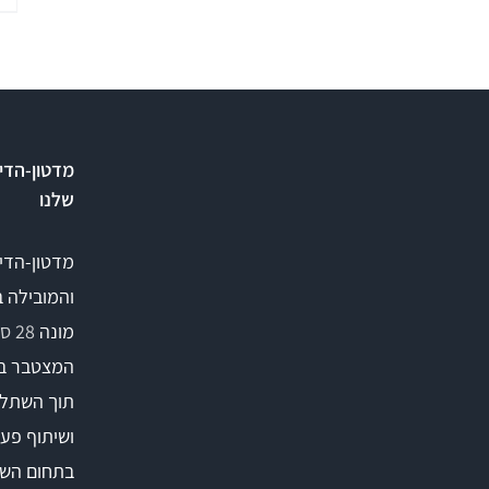
Stealth
A2D
ARC
מדטון-הדי
שלנו
ציוד אודיולוגי ועוד
תאים אט
מדטון-הדי
והמובילה 
Tinnometer
תא
מונה
28 סניפים
UltraVac
המצטבר ב
תוך השתלמ
Viot
ושיתוף פעו
בתחום השי