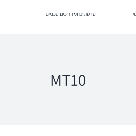
י
סרטונים ומדריכים טכניים
טרים
מדידות תוך
מע' לרישום מענים
אוזניות – REM +
כוכלארים – OAE
HIT
Titan
an
Interacoustics
AT235
ipse
MT10
Affinity
MT10
a
Equinox
פנומטר
oRead
Calisto
MedRx