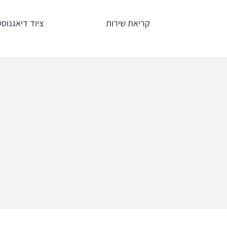
לג
קריאת שירות
ציוד דיאגנוסט
תוכן
אודיומטרים
טימפנומ
Interacoustics
אודיומטר
AC40
אודיומטר
אודיומטר וטימ
AD629
משולב AA222
אודיומטר
AD528