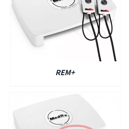
Titan
Sera
שיווי משקל
+REM
VisualEyes – VNG
TRV Chair
Orion