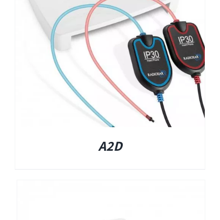
EyeSeeCam – vHIT
SVV
סדרת מוצרי Bertec
ציוד אודיולוגי ועוד
Tinnometer
A2D
UltraVac
Viot