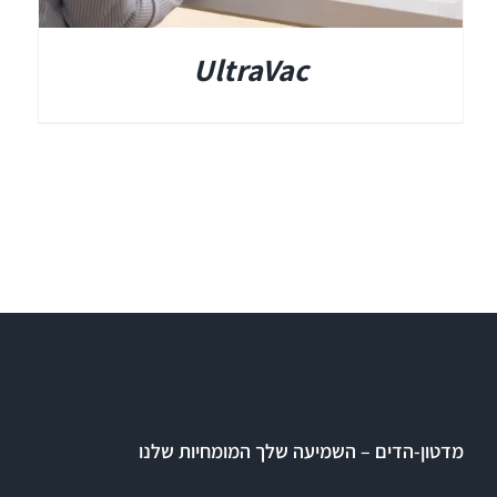
UltraVac
מדטון-הדים – השמיעה שלך המומחיות שלנו