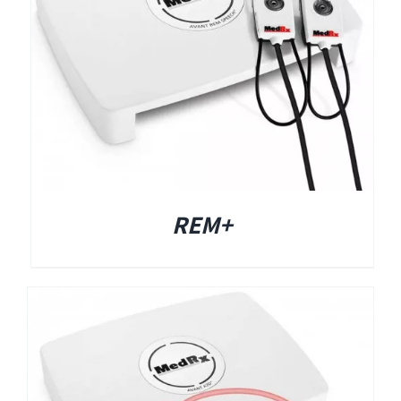
Titan
Sera
שיווי משקל
+REM
VisualEyes – VNG
TRV Chair
Orion