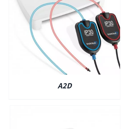
EyeSeeCam – vHIT
SVV
סדרת מוצרי Bertec
ציוד אודיולוגי ועוד
Tinnometer
A2D
UltraVac
Viot