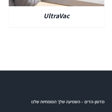
UltraVac
מדטון-הדים – השמיעה שלך המומחיות שלנו