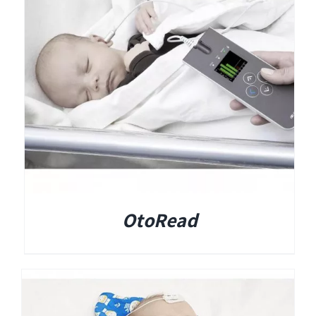
Titan
Sera
שיווי משקל
VisualEyes – VNG
OtoRead
TRV Chair
Orion