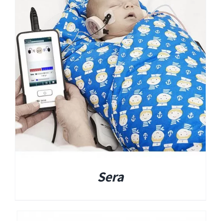
EyeSeeCam – vHIT
SVV
סדרת מוצרי Bertec
ציוד אודיולוגי ועוד
Tinnometer
UltraVac
Sera
Viot