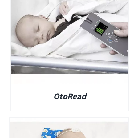
Titan
Sera
שיווי משקל
VisualEyes – VNG
OtoRead
TRV Chair
Orion