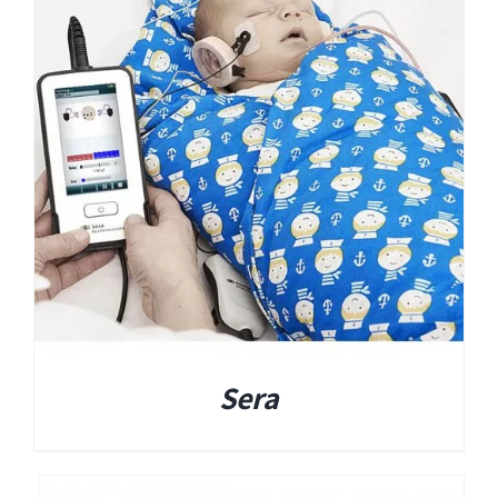
EyeSeeCam – vHIT
SVV
סדרת מוצרי Bertec
ציוד אודיולוגי ועוד
Tinnometer
UltraVac
Sera
Viot