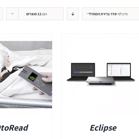
+REM
מיין לפי
סדר ברירת המחדל
הצג
12 מוצרים
REMSP
+HIT
פרטים
toRead
Eclipse