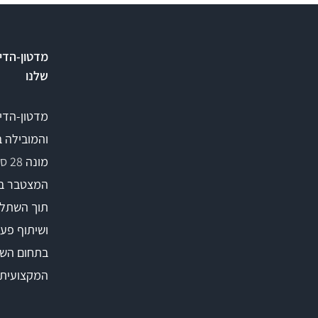
מדטון-הדי
שלנו
מדטון-הדי
והמובילה 
מונה
28 סניפים
המצטבר ב
תוך השתלמ
ושיתוף פעו
בתחום השי
המקצועית