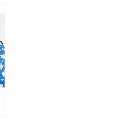
Stealth
A2D
ARC
ציוד אודיולוגי ועוד
תאים אט
Tinnometer
תא
UltraVac
Viot