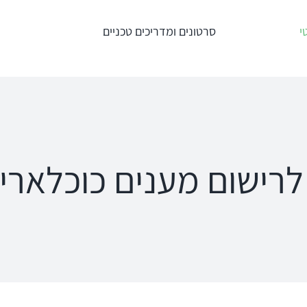
י
סרטונים ומדריכים טכניים
טרים
מדידות תוך
מע' לרישום מענים
אוזניות – REM +
כוכלארים – OAE
HIT
Titan
an
Interacoustics
AT235
ipse
ישום מענים כוכלארים - 
Affinity
MT10
a
Equinox
פנומטר
oRead
Calisto
MedRx