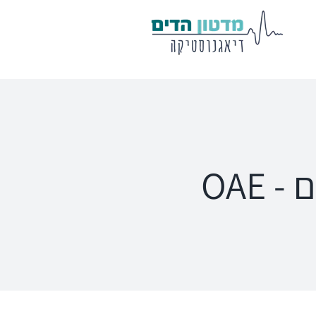
מע' לרישום
שיווי משקל
פוטנציאלים
VisualEyes – VNG
Eclipse
Tit
TRV Chair
Titan
Ecl
OAE
Orion
Sera
Ser
EyeSeeCam – vHIT
Ot
SVV
סדרת מוצרי Bertec