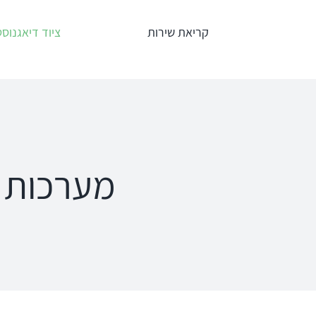
לג
קריאת שירות
ציוד דיאגנוסט
תוכן
אודיומטרים
טימפנומ
Interacoustics
אודיומטר
AC40
מערכות לר
אודיומטר
אודיומטר וטימ
AD629
משולב AA222
אודיומטר
AD528