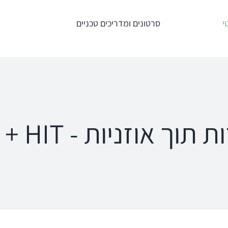
י
סרטונים ומדריכים טכניים
טרים
מדידות תוך
מע' לרישום מענים
אוזניות – REM +
כוכלארים – OAE
HIT
Titan
an
Interacoustics
AT235
ipse
תוך אוזניות - REM + HIT
Affinity
MT10
a
Equinox
פנומטר
oRead
Calisto
MedRx