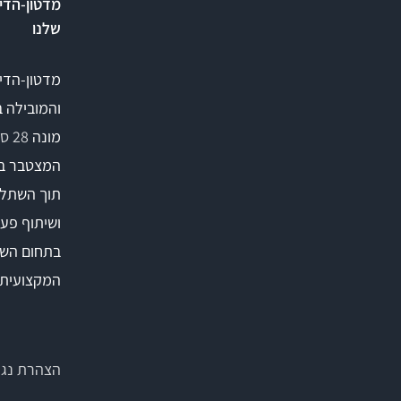
מדטון-הדי
שלנו
מדטון-הדי
והמובילה 
מונה
28 סניפים
המצטבר ב
תוך השתלמ
ושיתוף פעו
בתחום השי
המקצועית
הצהרת נגי