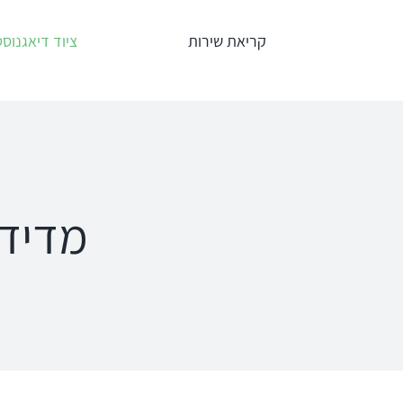
לג
קריאת שירות
ציוד דיאגנוסט
תוכן
אודיומטרים
טימפנומ
Interacoustics
אודיומטר
AC40
מדידות 
אודיומטר
אודיומטר וטימ
AD629
משולב AA222
אודיומטר
AD528