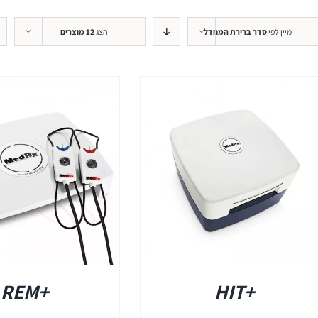
+REM
מיין לפי
סדר ברירת המחדל
הצג
12 מוצרים
REMSP
+HIT
פרטים
+REM
+HIT