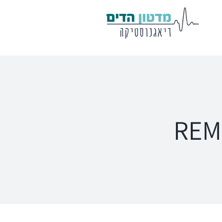
מע' לרישום
שיווי משקל
פוטנציאלים
VisualEyes – VNG
Eclipse
Tit
TRV Chair
Titan
Ecl
Orion
Sera
Ser
EyeSeeCam – vHIT
Ot
SVV
סדרת מוצרי Bertec