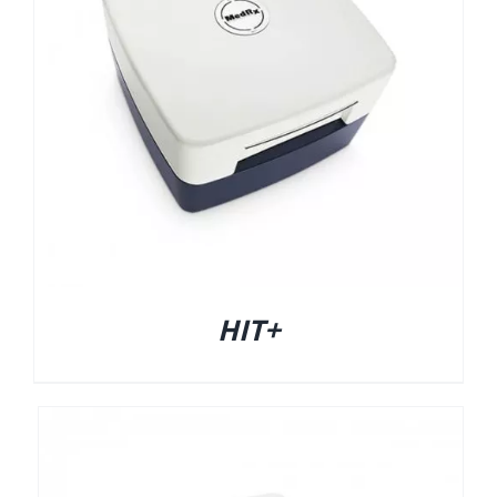
EyeSeeCam – vHIT
SVV
סדרת מוצרי Bertec
ציוד אודיולוגי ועוד
Tinnometer
+HIT
UltraVac
Viot