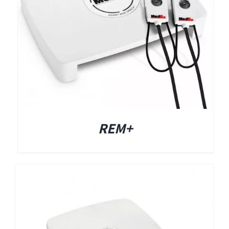
Titan
Sera
שיווי משקל
+REM
VisualEyes – VNG
TRV Chair
Orion