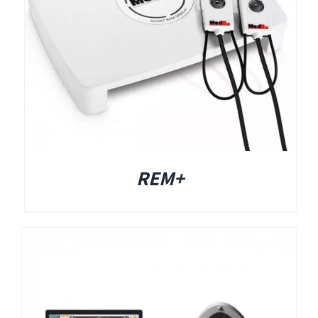
Titan
Sera
שיווי משקל
+REM
VisualEyes – VNG
TRV Chair
Orion