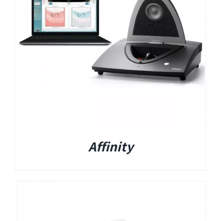
EyeSeeCam – vHIT
SVV
סדרת מוצרי Bertec
ציוד אודיולוגי ועוד
Tinnometer
Affinity
UltraVac
Viot