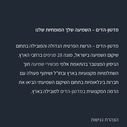
Titan
מדטון-הדים – השמיעה שלך המומחיות שלנו
Sera
מדטון-הדים – הרשת הפרטית הגדולה והמובילה בתחום
שיקום השמיעה בישראל, מונה
28 סניפים
ברחבי הארץ.
שיווי משקל
הניסיון המצטבר בהתאמת אלפי
מכשירי שמיעה
תוך
VisualEyes – VNG
השתלמויות מקצועיות בארץ ובחו"ל ושיתוף פעולה עם
חברות בינלאומיות בתחום השיקום השמיעתי הביאו את
הרמה המקצועית
במדטון-הדים
למובילה בארץ.
TRV Chair
Orion
הצהרת נגישות