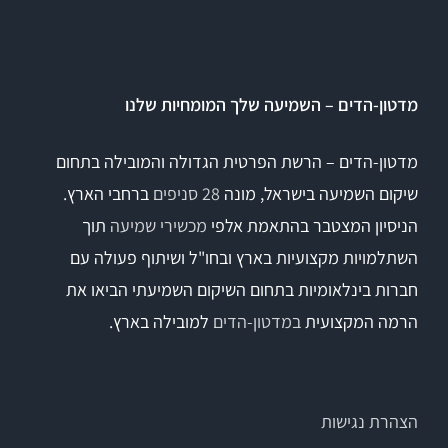
Titan
מדטון-הדים – השמיעה שלך המומחיות שלנו
Sera
מדטון-הדים – הרשת הפרטית הגדולה והמובילה בתחום
שיקום השמיעה בישראל, מונה
28 סניפים
ברחבי הארץ.
שיווי משקל
הניסיון המצטבר בהתאמת אלפי
מכשירי שמיעה
תוך
VisualEyes – VNG
השתלמויות מקצועיות בארץ ובחו"ל ושיתוף פעולה עם
חברות בינלאומיות בתחום השיקום השמיעתי הביאו את
הרמה המקצועית
במדטון-הדים
למובילה בארץ.
TRV Chair
Orion
הצהרת נגישות