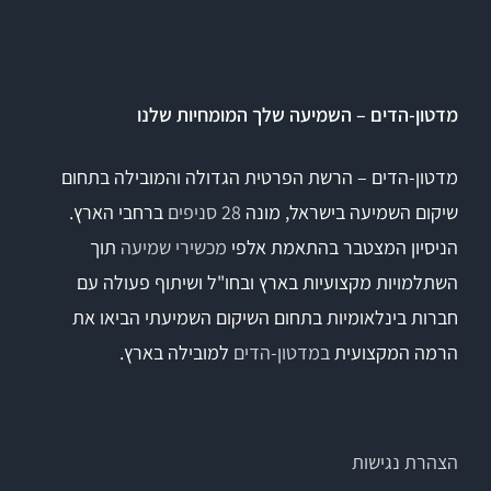
Titan
מדטון-הדים – השמיעה שלך המומחיות שלנו
Sera
מדטון-הדים – הרשת הפרטית הגדולה והמובילה בתחום
שיקום השמיעה בישראל, מונה
28 סניפים
ברחבי הארץ.
שיווי משקל
הניסיון המצטבר בהתאמת אלפי
מכשירי שמיעה
תוך
VisualEyes – VNG
השתלמויות מקצועיות בארץ ובחו"ל ושיתוף פעולה עם
חברות בינלאומיות בתחום השיקום השמיעתי הביאו את
הרמה המקצועית
במדטון-הדים
למובילה בארץ.
TRV Chair
Orion
הצהרת נגישות