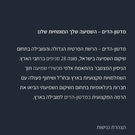
Titan
מדטון-הדים – השמיעה שלך המומחיות שלנו
Sera
מדטון-הדים – הרשת הפרטית הגדולה והמובילה בתחום
שיקום השמיעה בישראל, מונה
28 סניפים
ברחבי הארץ.
שיווי משקל
הניסיון המצטבר בהתאמת אלפי
מכשירי שמיעה
תוך
VisualEyes – VNG
השתלמויות מקצועיות בארץ ובחו"ל ושיתוף פעולה עם
חברות בינלאומיות בתחום השיקום השמיעתי הביאו את
הרמה המקצועית
במדטון-הדים
למובילה בארץ.
TRV Chair
Orion
הצהרת נגישות