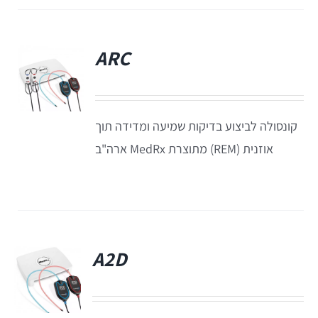
EyeSeeCam – vHIT
SVV
ARC
פ
סדרת מוצרי Bertec
קונסולה לביצוע בדיקות שמיעה ומדידה תוך
ציוד אודיולוגי ועוד
אוזנית (REM) מתוצרת MedRx ארה"ב
Tinnometer
UltraVac
A2D
Viot