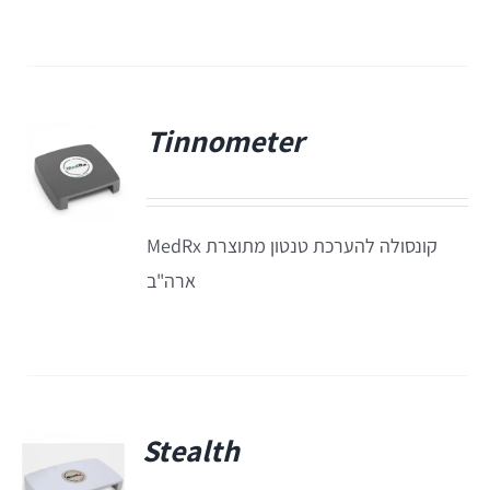
Equinox
+REM
מע' לרישום מענים כוכלארים – OAE
REMSP
Calisto
Titan
Tinnometer
פ
+HIT
Eclipse
קונסולה להערכת טנטון מתוצרת MedRx
Sera
ארה"ב
OtoRead
מע' לרישום פוטנציאלים
Stealth
Eclipse