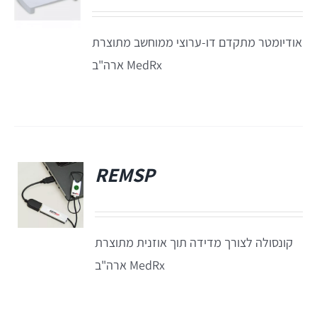
Titan
אודיומטר מתקדם דו-ערוצי ממוחשב מתוצרת
MedRx ארה"ב
Sera
שיווי משקל
REMSP
VisualEyes – VNG
פ
TRV Chair
קונסולה לצורך מדידה תוך אוזנית מתוצרת
MedRx ארה"ב
Orion