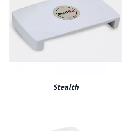
EyeSeeCam – vHIT
SVV
סדרת מוצרי Bertec
ציוד אודיולוגי ועוד
Tinnometer
Stealth
UltraVac
Viot