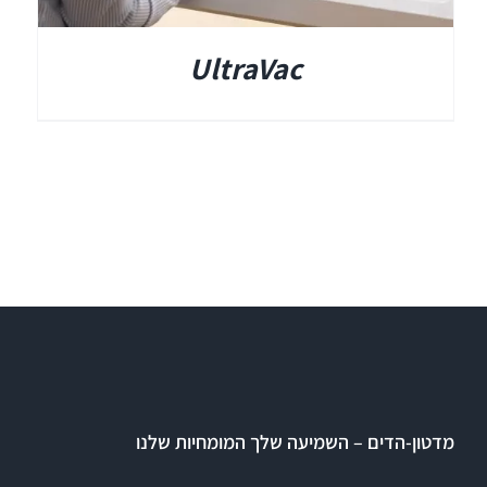
UltraVac
מדטון-הדים – השמיעה שלך המומחיות שלנו