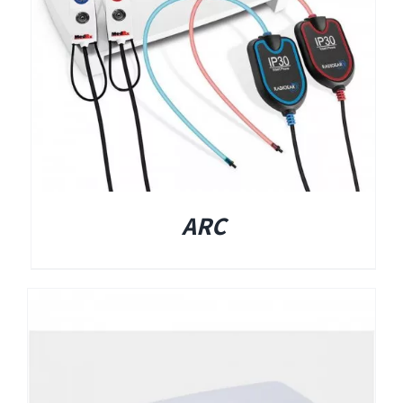
Titan
Sera
שיווי משקל
ARC
VisualEyes – VNG
TRV Chair
Orion