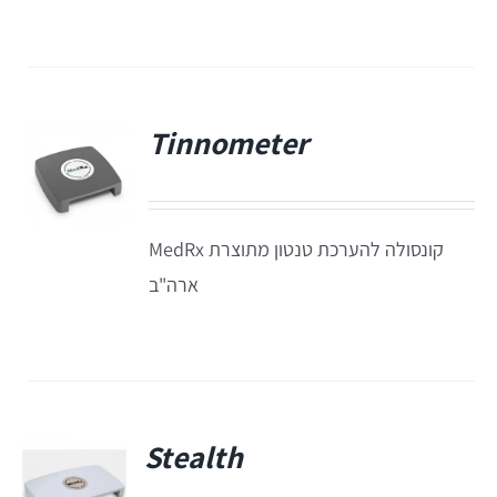
Equinox
+REM
מע' לרישום מענים כוכלארים – OAE
REMSP
Calisto
Titan
Tinnometer
פ
+HIT
Eclipse
קונסולה להערכת טנטון מתוצרת MedRx
Sera
ארה"ב
OtoRead
מע' לרישום פוטנציאלים
Stealth
Eclipse