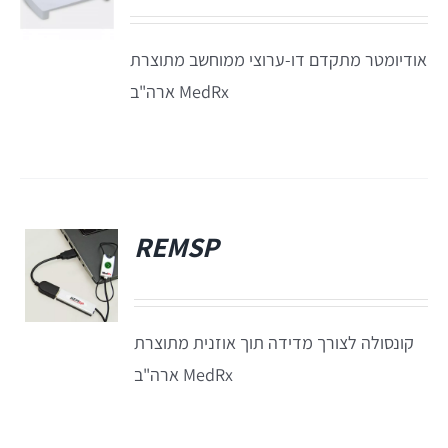
Titan
אודיומטר מתקדם דו-ערוצי ממוחשב מתוצרת
MedRx ארה"ב
Sera
שיווי משקל
REMSP
VisualEyes – VNG
פ
TRV Chair
קונסולה לצורך מדידה תוך אוזנית מתוצרת
MedRx ארה"ב
Orion