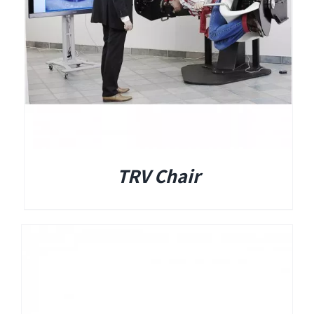
Titan
Sera
שיווי משקל
TRV Chair
VisualEyes – VNG
TRV Chair
Orion