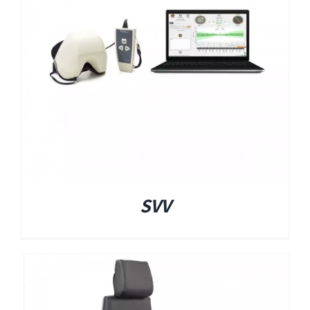
EyeSeeCam – vHIT
SVV
סדרת מוצרי Bertec
ציוד אודיולוגי ועוד
Tinnometer
SVV
UltraVac
Viot