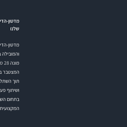
מדטון-הדי
שלנו
מדטון-הדי
והמובילה 
מונה
28 סניפים
המצטבר ב
תוך השתלמ
ושיתוף פעו
בתחום השי
המקצועית