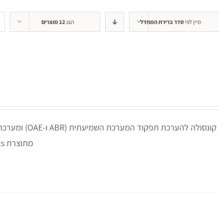
+REM
מיין לפי
סדר ברירת המחדל
הצג
12 מוצרים
REMSP
+HIT
מתוצרת Interacoustics דנמרק