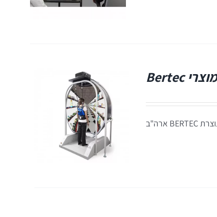
י Bertec
 ארה"ב