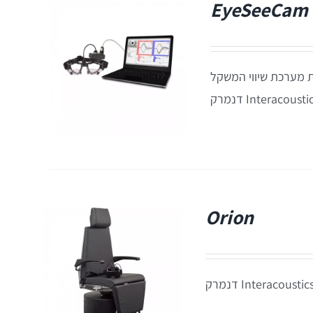
EyeSeeCam 
רפלקס ה-VOR לצורך להערכת מערכת שיווי המשקל
Orion