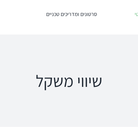
י
סרטונים ומדריכים טכניים
טרים
מדידות תוך
מע' לרישום מענים
אוזניות – REM +
כוכלארים – OAE
HIT
Titan
an
Interacoustics
AT235
ipse
שיווי משקל
Affinity
MT10
a
Equinox
פנומטר
oRead
Calisto
MedRx