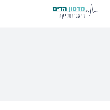
מע' לרישום
שיווי משקל
פוטנציאלים
VisualEyes – VNG
Eclipse
Tit
TRV Chair
Titan
Ecl
Orion
Sera
Ser
EyeSeeCam – vHIT
Ot
SVV
סדרת מוצרי Bertec