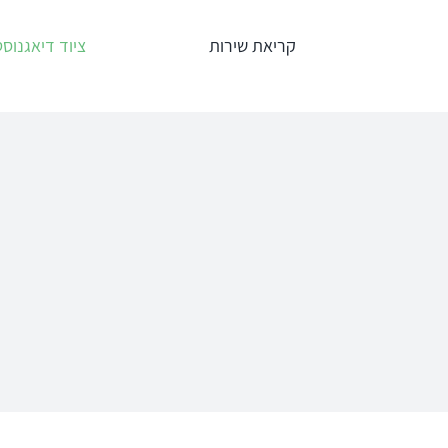
לג
קריאת שירות
ציוד דיאגנוסט
תוכן
אודיומטרים
טימפנומ
Interacoustics
אודיומטר
AC40
אודיומטר
אודיומטר וטימ
AD629
משולב AA222
אודיומטר
AD528