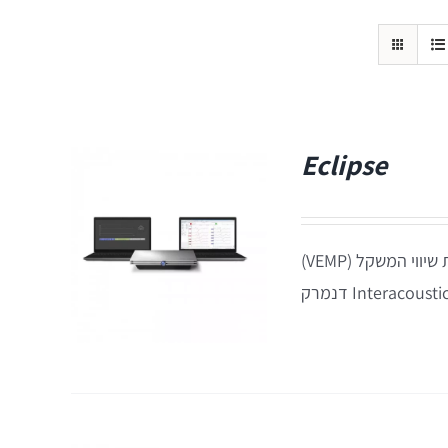
Eclipse
קונסולה להערכת תפקוד המערכת השמיעתית (ABR ו-OAE) ומערכת שיווי המשקל (VEMP)