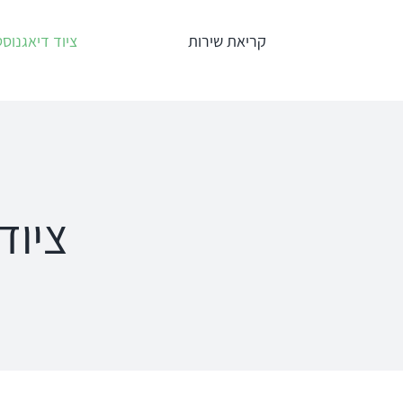
לג
קריאת שירות
ציוד דיאגנוסט
תוכן
אודיומטרים
טימפנומ
Interacoustics
אודיומטר
AC40
ציוד
אודיומטר
אודיומטר וטימ
AD629
משולב AA222
אודיומטר
AD528