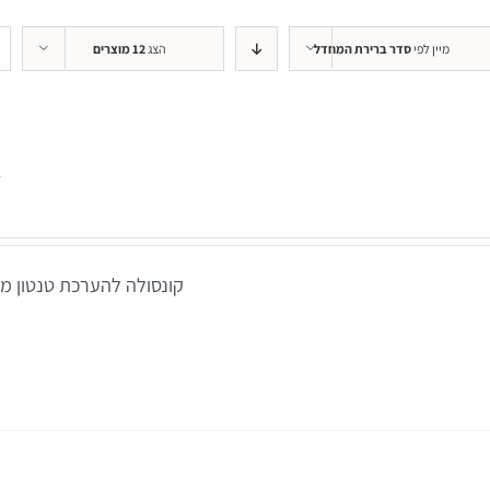
+REM
מיין לפי
סדר ברירת המחדל
הצג
12 מוצרים
REMSP
+HIT
קונסולה להערכת טנטון מתוצרת dRx