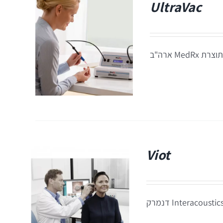
UltraVac
M ארה"ב
Viot