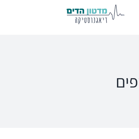
מע' לרישום
שיווי משקל
פוטנציאלים
VisualEyes – VNG
Eclipse
Tit
TRV Chair
Titan
Ecl
פים
Orion
Sera
Ser
EyeSeeCam – vHIT
Ot
SVV
סדרת מוצרי Bertec