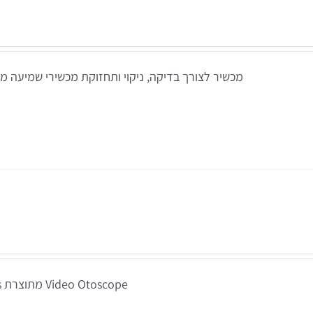
מכשיר לצורך בדיקה, ניקוי ותחזוקת מכשירי שמיעה מתוצרת edRx
ומים
ים אטומים
Video Otoscope מתוצרת Interacoustics דנמרק