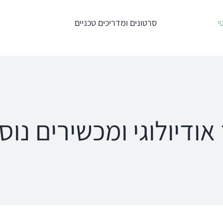
י
סרטונים ומדריכים טכניים
טרים
מדידות תוך
מע' לרישום מענים
אוזניות – REM +
כוכלארים – OAE
HIT
Titan
an
Interacoustics
AT235
ipse
 אודיולוגי ומכשירים נוס
Affinity
MT10
a
Equinox
פנומטר
oRead
Calisto
MedRx