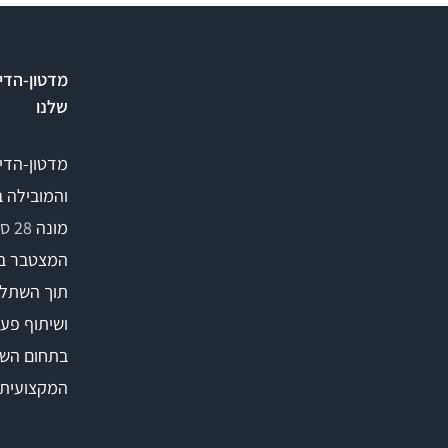
מדטון-הדי
שלנו
מדטון-הדי
והמובילה 
מונה
28 סניפים
המצטבר ב
תוך השתלמ
ושיתוף פעו
בתחום השי
המקצועית