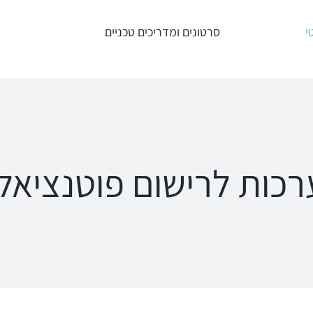
י
סרטונים ומדריכים טכניים
טרים
מדידות תוך
מע' לרישום מענים
אוזניות – REM +
כוכלארים – OAE
HIT
Titan
an
Interacoustics
AT235
ipse
כות לרישום פוטנציאל
Affinity
MT10
a
Equinox
פנומטר
oRead
Calisto
MedRx