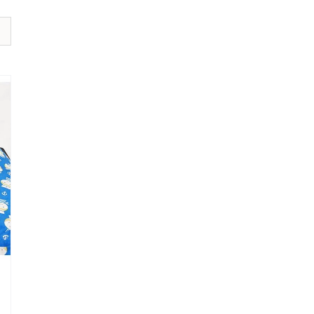
אודיומטר
AD226
AS608
אודיומטר
וטימפנומטר
משולב
AA222
Equinox
Calisto
Affinity
MedRx