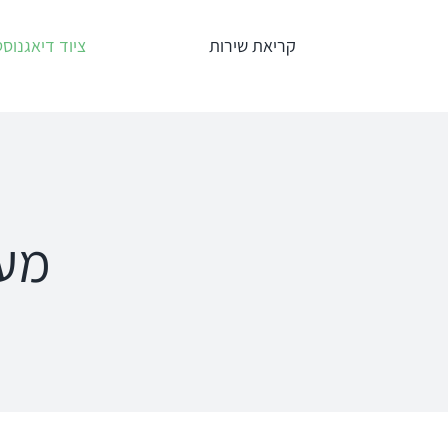
לג
קריאת שירות
ציוד דיאגנוסט
תוכן
אודיומטרים
טימפנומ
Interacoustics
אודיומטר
AC40
מער
אודיומטר
אודיומטר וטימ
AD629
משולב AA222
אודיומטר
AD528