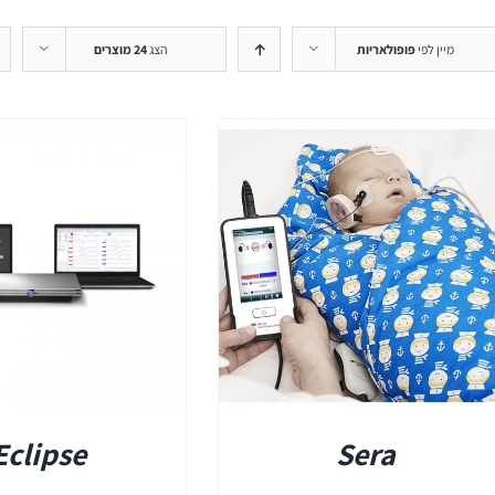
+REM
מיין לפי
פופולאריות
הצג
24 מוצרים
REMSP
+HIT
פרטים
Eclipse
Sera