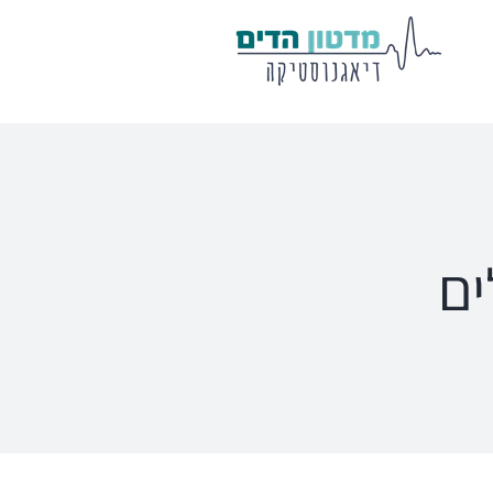
מע' לרישום
שיווי משקל
פוטנציאלים
VisualEyes – VNG
Eclipse
Tit
TRV Chair
Titan
Ecl
ים
Orion
Sera
Ser
EyeSeeCam – vHIT
Ot
SVV
סדרת מוצרי Bertec