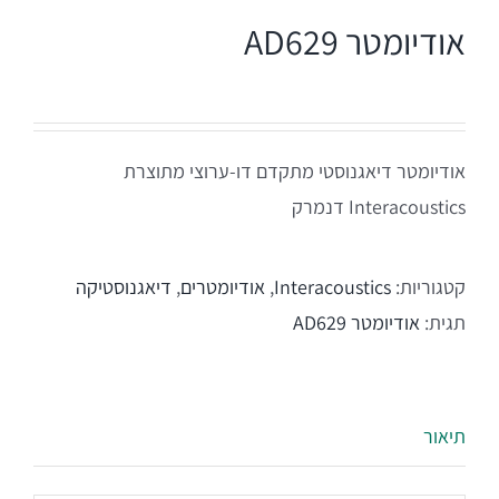
אודיומטר AD629
Equinox
+REM
מע' לרישום מענים כוכלארים – OAE
REMSP
Calisto
Titan
אודיומטר דיאגנוסטי מתקדם דו-ערוצי מתוצרת
+HIT
Eclipse
Interacoustics דנמרק
Sera
קטגוריות:
Interacoustics
,
אודיומטרים
,
דיאגנוסטיקה
תגית:
אודיומטר AD629
OtoRead
מע' לרישום פוטנציאלים
תיאור
Eclipse