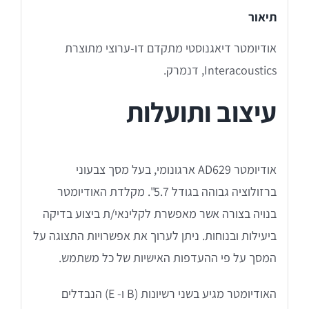
תיאור
Titan
אודיומטר דיאגנוסטי מתקדם דו-ערוצי מתוצרת
Interacoustics, דנמרק.
Sera
עיצוב ותועלות
שיווי משקל
אודיומטר AD629 ארגונומי, בעל מסך צבעוני
VisualEyes – VNG
ברזולוציה גבוהה בגודל 5.7". מקלדת האודיומטר
בנויה בצורה אשר מאפשרת לקלינאי/ת ביצוע בדיקה
TRV Chair
ביעילות ובנוחות. ניתן לערוך את אפשרויות התצוגה על
המסך על פי ההעדפות האישיות של כל משתמש.
Orion
האודיומטר מגיע בשני רשיונות (B ו- E) הנבדלים