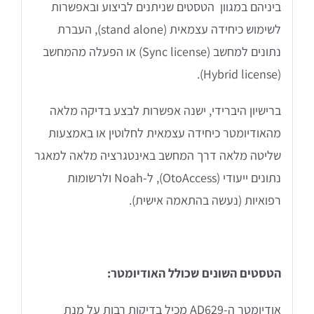
EyeSeeCam – vHIT
ביניהם במגוון הטסטים שניתנים לביצוע ובאפשרות
לשימוש כיחידה עצמאית (stand alone), העברת
SVV
נתונים למחשב (Sync license) או הפעלה מהמחשב
(Hybrid license).
סדרת מוצרי Bertec
ברישיון היברידי, ישנה אפשרות לבצע בדיקה מלאה
מהאודיומטר כיחידה עצמאית לחלוטין או באמצעות
ציוד אודיולוגי ועוד
שליטה מלאה דרך המחשב באינטגרציה מלאה למאגר
נתונים ייעודי (OtoAccess), ל-Noah ולרשומות
Tinnometer
רפואיות (נעשה בהתאמה אישית).
UltraVac
הטסטים השונים שכולל האודיומטר:
Viot
אודיומטר ה-AD629 מכיל בדיקות רבות על מנת