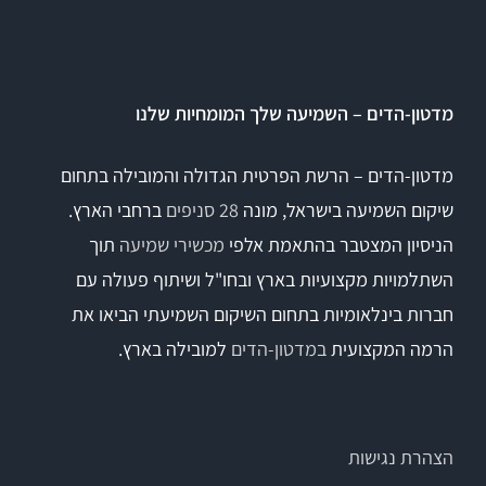
Titan
מדטון-הדים – השמיעה שלך המומחיות שלנו
Sera
מדטון-הדים – הרשת הפרטית הגדולה והמובילה בתחום
שיקום השמיעה בישראל, מונה
28 סניפים
ברחבי הארץ.
שיווי משקל
הניסיון המצטבר בהתאמת אלפי
מכשירי שמיעה
תוך
VisualEyes – VNG
השתלמויות מקצועיות בארץ ובחו"ל ושיתוף פעולה עם
חברות בינלאומיות בתחום השיקום השמיעתי הביאו את
הרמה המקצועית
במדטון-הדים
למובילה בארץ.
TRV Chair
Orion
הצהרת נגישות