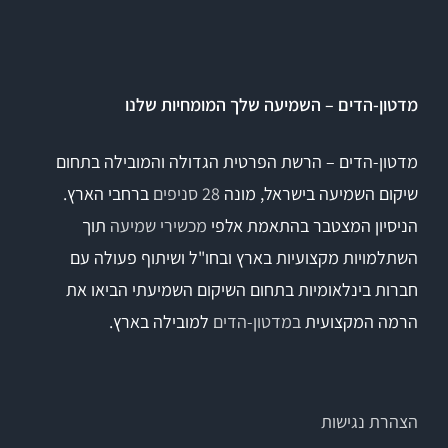
Titan
מדטון-הדים – השמיעה שלך המומחיות שלנו
Sera
מדטון-הדים – הרשת הפרטית הגדולה והמובילה בתחום
שיקום השמיעה בישראל, מונה
28 סניפים
ברחבי הארץ.
שיווי משקל
הניסיון המצטבר בהתאמת אלפי
מכשירי שמיעה
תוך
VisualEyes – VNG
השתלמויות מקצועיות בארץ ובחו"ל ושיתוף פעולה עם
חברות בינלאומיות בתחום השיקום השמיעתי הביאו את
הרמה המקצועית
במדטון-הדים
למובילה בארץ.
TRV Chair
Orion
הצהרת נגישות