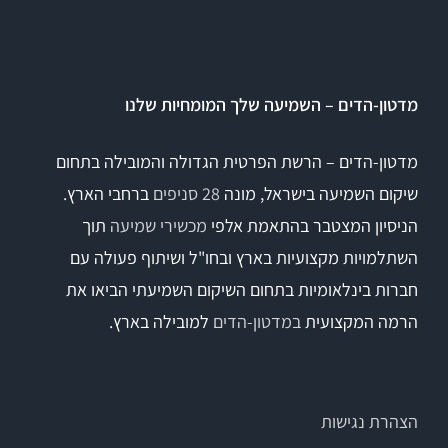
Titan
מדטון-הדים – השמיעה שלך המומחיות שלנו
Sera
מדטון-הדים – הרשת הפרטית הגדולה והמובילה בתחום
שיקום השמיעה בישראל, מונה
28 סניפים
ברחבי הארץ.
שיווי משקל
הניסיון המצטבר בהתאמת אלפי
מכשירי שמיעה
תוך
VisualEyes – VNG
השתלמויות מקצועיות בארץ ובחו"ל ושיתוף פעולה עם
חברות בינלאומיות בתחום השיקום השמיעתי הביאו את
הרמה המקצועית
במדטון-הדים
למובילה בארץ.
TRV Chair
Orion
הצהרת נגישות