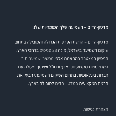
Titan
מדטון-הדים – השמיעה שלך המומחיות שלנו
Sera
מדטון-הדים – הרשת הפרטית הגדולה והמובילה בתחום
שיקום השמיעה בישראל, מונה
28 סניפים
ברחבי הארץ.
שיווי משקל
הניסיון המצטבר בהתאמת אלפי
מכשירי שמיעה
תוך
VisualEyes – VNG
השתלמויות מקצועיות בארץ ובחו"ל ושיתוף פעולה עם
חברות בינלאומיות בתחום השיקום השמיעתי הביאו את
הרמה המקצועית
במדטון-הדים
למובילה בארץ.
TRV Chair
Orion
הצהרת נגישות