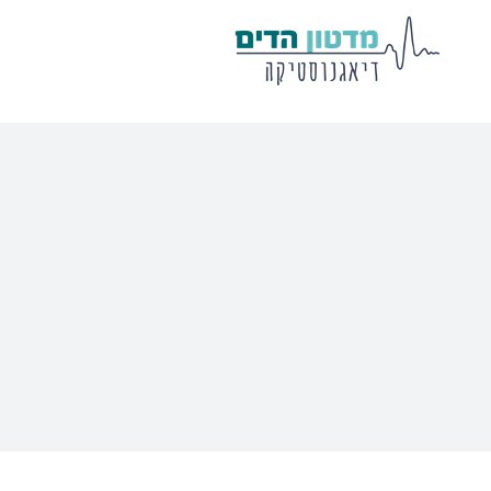
מע' לרישום
שיווי משקל
פוטנציאלים
VisualEyes – VNG
Eclipse
Tit
TRV Chair
Titan
Ecl
Orion
Sera
Ser
EyeSeeCam – vHIT
Ot
SVV
סדרת מוצרי Bertec