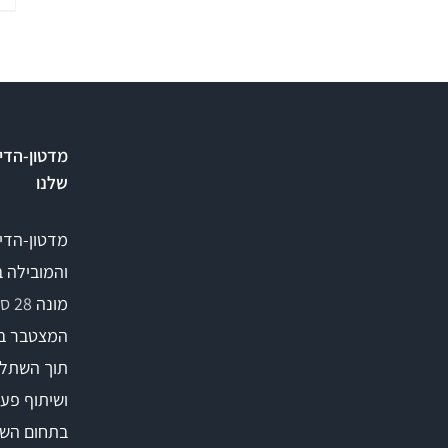
Stealth
A2D
ARC
מדטון-הדי
שלנו
ציוד אודיולוגי ועוד
תאים אט
מדטון-הדי
והמובילה 
Tinnometer
תא
מונה
28 סניפים
UltraVac
המצטבר ב
תוך השתלמ
Viot
ושיתוף פעו
בתחום השי