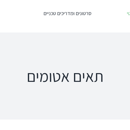
י
סרטונים ומדריכים טכניים
טרים
מדידות תוך
מע' לרישום מענים
אוזניות – REM +
כוכלארים – OAE
HIT
Titan
an
Interacoustics
AT235
ipse
תאים אטומים
Affinity
MT10
a
Equinox
פנומטר
oRead
Calisto
MedRx