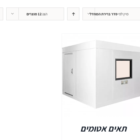
+REM
מיין לפי
סדר ברירת המחדל
הצג
12 מוצרים
REMSP
+HIT
פרטים
תאים אטומים