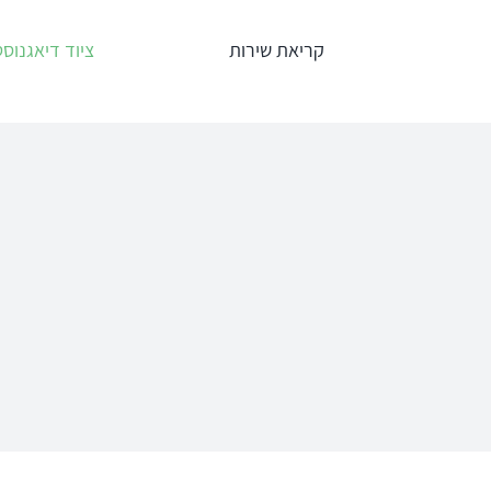
לג
קריאת שירות
ציוד דיאגנוסט
תוכן
אודיומטרים
טימפנומ
Interacoustics
אודיומטר
AC40
אודיומטר
אודיומטר וטימ
AD629
משולב AA222
אודיומטר
AD528