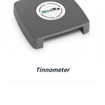
EyeSeeCam – vHIT
SVV
סדרת מוצרי Bertec
ציוד אודיולוגי ועוד
Tinnometer
Tinnometer
UltraVac
Viot