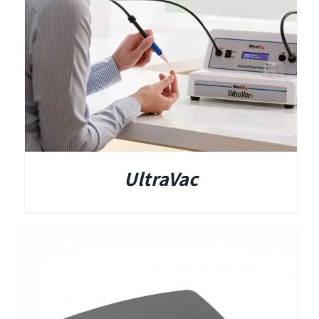
Titan
Sera
שיווי משקל
UltraVac
VisualEyes – VNG
TRV Chair
Orion