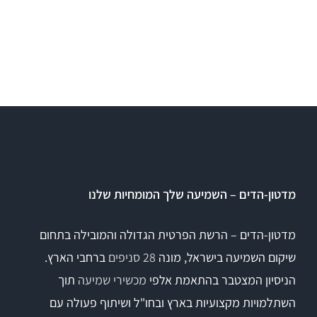
Equinox
+REM
מע' לרישום מענים כוכלארים – OAE
REMSP
Calisto
Titan
+HIT
Eclipse
Sera
מדטון-הדים – השמיעה שלך המומחיות שלנו
OtoRead
מדטון-הדים – הרשת הפרטית הגדולה והמובילה בתחום
שיקום השמיעה בישראל, מונה
28 סניפים
ברחבי הארץ.
מע' לרישום פוטנציאלים
הניסיון המצטבר בהתאמת אלפי
מכשירי שמיעה
תוך
השתלמויות מקצועיות בארץ ובחו"ל ושיתוף פעולה עם
Eclipse