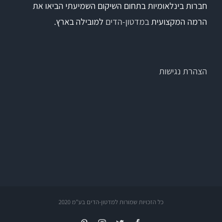
חברות בינלאומיות בתחום השיקום השמיעתי הביאו את
הרמה המקצועית
במדטון-הדים
למובילה בארץ.
Titan
Sera
הצהרת נגישות
שיווי משקל
VisualEyes – VNG
TRV Chair
Orion
כל הזכויות שמורות למדטון-הדים בע"מ 2020