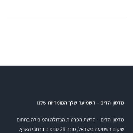
Equinox
+REM
מע' לרישום מענים כוכלארים – OAE
REMSP
Calisto
Titan
+HIT
Eclipse
Sera
OtoRead
מדטון-הדים – השמיעה שלך המומחיות שלנו
מע' לרישום פוטנציאלים
מדטון-הדים – הרשת הפרטית הגדולה והמובילה בתחום
שיקום השמיעה בישראל, מונה
28 סניפים
ברחבי הארץ.
Eclipse