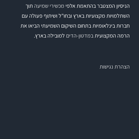
הניסיון המצטבר בהתאמת אלפי
מכשירי שמיעה
תוך
השתלמויות מקצועיות בארץ ובחו"ל ושיתוף פעולה עם
Titan
חברות בינלאומיות בתחום השיקום השמיעתי הביאו את
הרמה המקצועית
במדטון-הדים
למובילה בארץ.
Sera
שיווי משקל
הצהרת נגישות
VisualEyes – VNG
TRV Chair
Orion