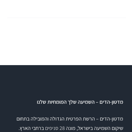
Equinox
+REM
מע' לרישום מענים כוכלארים – OAE
REMSP
Calisto
Titan
+HIT
Eclipse
Sera
OtoRead
מדטון-הדים – השמיעה שלך המומחיות שלנו
מע' לרישום פוטנציאלים
מדטון-הדים – הרשת הפרטית הגדולה והמובילה בתחום
שיקום השמיעה בישראל, מונה
28 סניפים
ברחבי הארץ.
Eclipse