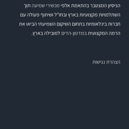
הניסיון המצטבר בהתאמת אלפי
מכשירי שמיעה
תוך
השתלמויות מקצועיות בארץ ובחו"ל ושיתוף פעולה עם
Titan
חברות בינלאומיות בתחום השיקום השמיעתי הביאו את
הרמה המקצועית
במדטון-הדים
למובילה בארץ.
Sera
שיווי משקל
הצהרת נגישות
VisualEyes – VNG
TRV Chair
Orion