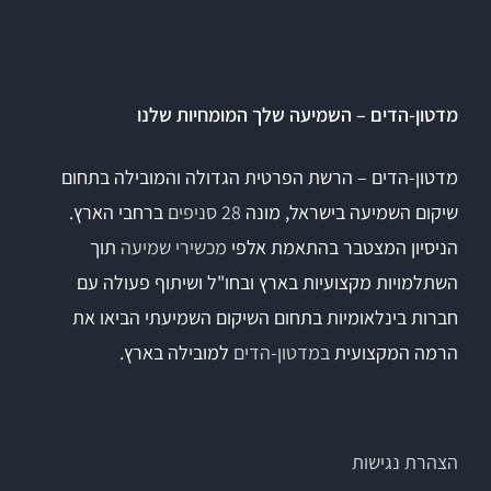
Titan
מדטון-הדים – השמיעה שלך המומחיות שלנו
Sera
מדטון-הדים – הרשת הפרטית הגדולה והמובילה בתחום
שיקום השמיעה בישראל, מונה
28 סניפים
ברחבי הארץ.
שיווי משקל
הניסיון המצטבר בהתאמת אלפי
מכשירי שמיעה
תוך
VisualEyes – VNG
השתלמויות מקצועיות בארץ ובחו"ל ושיתוף פעולה עם
חברות בינלאומיות בתחום השיקום השמיעתי הביאו את
הרמה המקצועית
במדטון-הדים
למובילה בארץ.
TRV Chair
Orion
הצהרת נגישות