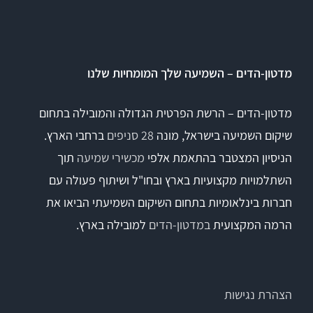
Titan
מדטון-הדים – השמיעה שלך המומחיות שלנו
Sera
מדטון-הדים – הרשת הפרטית הגדולה והמובילה בתחום
שיקום השמיעה בישראל, מונה
28 סניפים
ברחבי הארץ.
שיווי משקל
הניסיון המצטבר בהתאמת אלפי
מכשירי שמיעה
תוך
VisualEyes – VNG
השתלמויות מקצועיות בארץ ובחו"ל ושיתוף פעולה עם
חברות בינלאומיות בתחום השיקום השמיעתי הביאו את
הרמה המקצועית
במדטון-הדים
למובילה בארץ.
TRV Chair
Orion
הצהרת נגישות