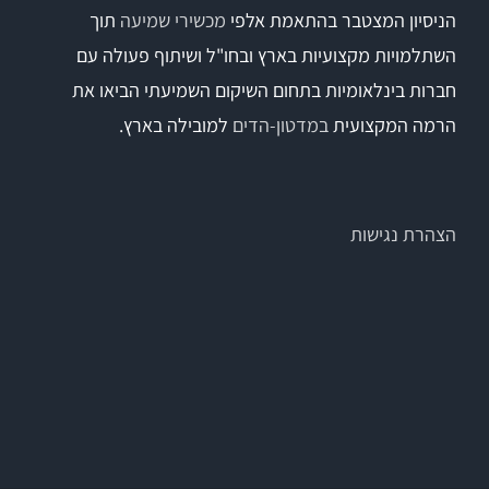
הניסיון המצטבר בהתאמת אלפי
מכשירי שמיעה
תוך
השתלמויות מקצועיות בארץ ובחו"ל ושיתוף פעולה עם
Titan
חברות בינלאומיות בתחום השיקום השמיעתי הביאו את
הרמה המקצועית
במדטון-הדים
למובילה בארץ.
Sera
שיווי משקל
הצהרת נגישות
VisualEyes – VNG
TRV Chair
Orion