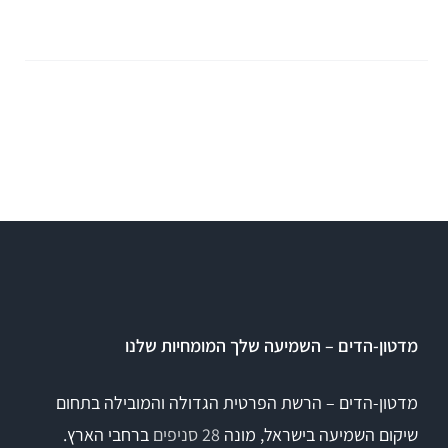
Equinox
+REM
מע' לרישום מענים כוכלארים – OAE
REMSP
Calisto
Titan
+HIT
Eclipse
Sera
OtoRead
מדטון-הדים – השמיעה שלך המומחיות שלנו
מע' לרישום פוטנציאלים
מדטון-הדים – הרשת הפרטית הגדולה והמובילה בתחום
שיקום השמיעה בישראל, מונה
28 סניפים
ברחבי הארץ.
Eclipse