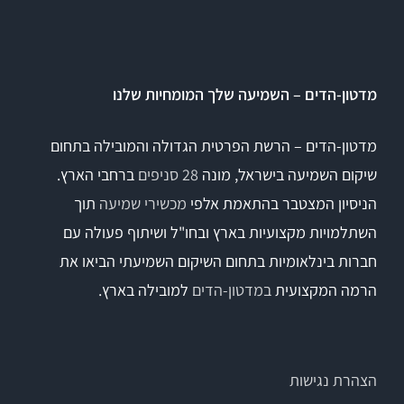
Titan
מדטון-הדים – השמיעה שלך המומחיות שלנו
Sera
מדטון-הדים – הרשת הפרטית הגדולה והמובילה בתחום
שיקום השמיעה בישראל, מונה
28 סניפים
ברחבי הארץ.
שיווי משקל
הניסיון המצטבר בהתאמת אלפי
מכשירי שמיעה
תוך
VisualEyes – VNG
השתלמויות מקצועיות בארץ ובחו"ל ושיתוף פעולה עם
חברות בינלאומיות בתחום השיקום השמיעתי הביאו את
הרמה המקצועית
במדטון-הדים
למובילה בארץ.
TRV Chair
Orion
הצהרת נגישות