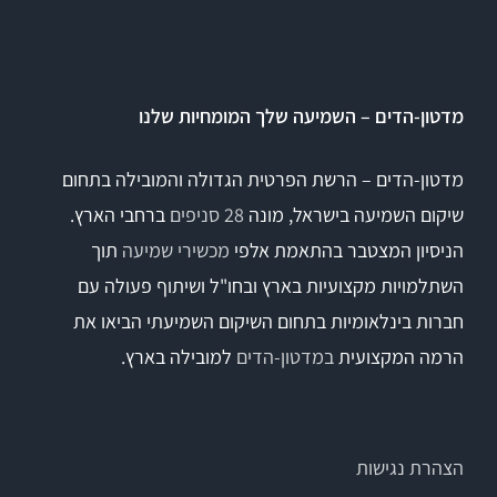
Titan
מדטון-הדים – השמיעה שלך המומחיות שלנו
Sera
מדטון-הדים – הרשת הפרטית הגדולה והמובילה בתחום
שיקום השמיעה בישראל, מונה
28 סניפים
ברחבי הארץ.
שיווי משקל
הניסיון המצטבר בהתאמת אלפי
מכשירי שמיעה
תוך
VisualEyes – VNG
השתלמויות מקצועיות בארץ ובחו"ל ושיתוף פעולה עם
חברות בינלאומיות בתחום השיקום השמיעתי הביאו את
הרמה המקצועית
במדטון-הדים
למובילה בארץ.
TRV Chair
Orion
הצהרת נגישות