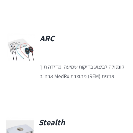
Equinox
+REM
מע' לרישום מענים כוכלארים – OAE
REMSP
Calisto
Titan
ARC
פ
+HIT
Eclipse
קונסולה לביצוע בדיקות שמיעה ומדידה תוך
Sera
אוזנית (REM) מתוצרת MedRx ארה"ב
OtoRead
מע' לרישום פוטנציאלים
Stealth
Eclipse