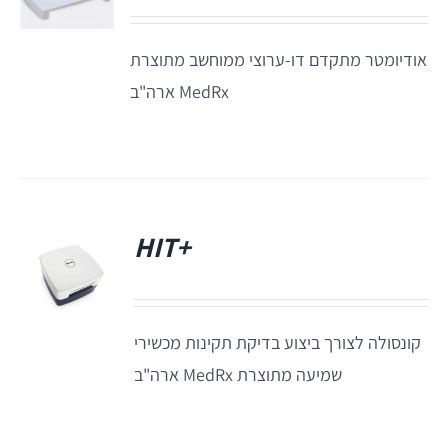
Titan
אודיומטר מתקדם דו-ערוצי ממוחשב מתוצרת
MedRx ארה"ב
Sera
שיווי משקל
+HIT
VisualEyes – VNG
פ
TRV Chair
קונסולה לצורך ביצוע בדיקת תקינות מכשירי
שמיעה מתוצרת MedRx ארה"ב
Orion