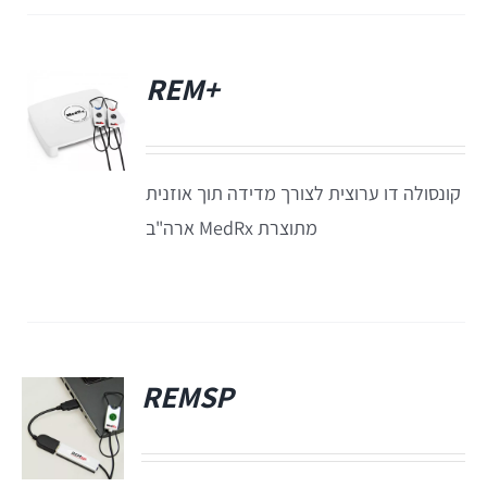
EyeSeeCam – vHIT
SVV
+REM
פ
סדרת מוצרי Bertec
קונסולה דו ערוצית לצורך מדידה תוך אוזנית
ציוד אודיולוגי ועוד
מתוצרת MedRx ארה"ב
Tinnometer
UltraVac
REMSP
Viot