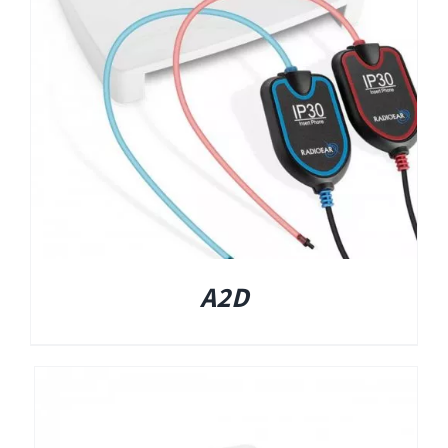
EyeSeeCam – vHIT
SVV
סדרת מוצרי Bertec
ציוד אודיולוגי ועוד
Tinnometer
A2D
UltraVac
Viot