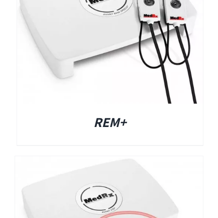
Titan
Sera
שיווי משקל
+REM
VisualEyes – VNG
TRV Chair
Orion