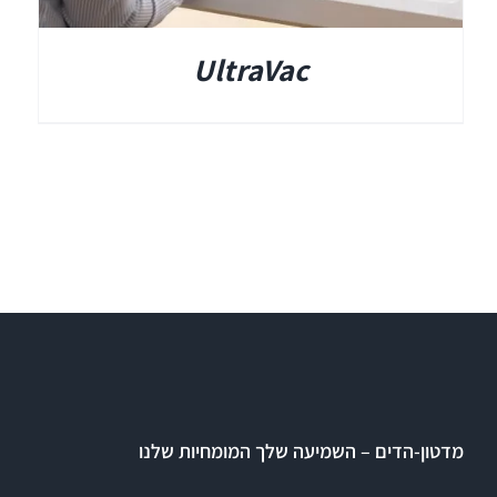
UltraVac
מדטון-הדים – השמיעה שלך המומחיות שלנו