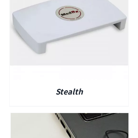
EyeSeeCam – vHIT
SVV
סדרת מוצרי Bertec
ציוד אודיולוגי ועוד
Tinnometer
Stealth
UltraVac
Viot