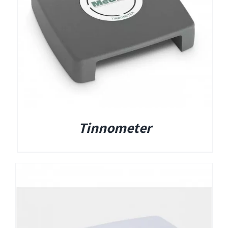
Titan
Sera
שיווי משקל
Tinnometer
VisualEyes – VNG
TRV Chair
Orion