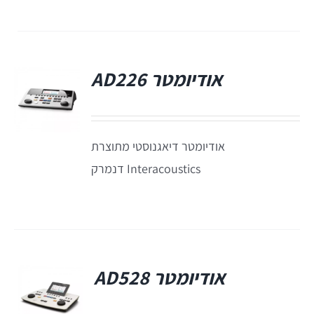
אודיומטר AD226
אודיומטר דיאגנוסטי מתוצרת
Interacoustics דנמרק
אודיומטר AD528
פ