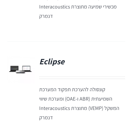
EyeSeeCam – vHIT
מכשירי שמיעה מתוצרת Interacoustics
דנמרק
SVV
סדרת מוצרי Bertec
Eclipse
ציוד אודיולוגי ועוד
פ
Tinnometer
קונסולה להערכת תפקוד המערכת
UltraVac
השמיעתית (ABR ו-OAE) ומערכת שיווי
המשקל (VEMP) מתוצרת Interacoustics
Viot
דנמרק