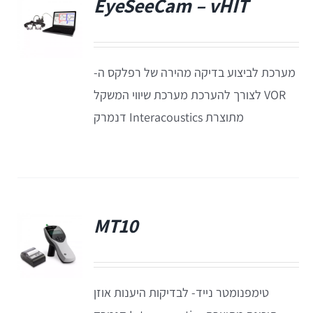
EyeSeeCam – vHIT
פ
מערכת לביצוע בדיקה מהירה של רפלקס ה-
VOR לצורך להערכת מערכת שיווי המשקל
מתוצרת Interacoustics דנמרק
MT10
פ
טימפנומטר נייד- לבדיקות היענות אוזן