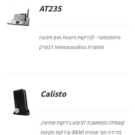
AT235
Titan
טימפנומטר- לבדיקות היענות אוזן תיכונה
Sera
מתוצרת Interacoustics דנמרק
שיווי משקל
VisualEyes – VNG
Calisto
TRV Chair
פ
Orion
קונסולה ממוחשבת לביצוע בדיקות שמיעה,
מדידה תוך אוזנית (REM) ובדיקת תקינות