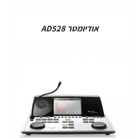
אודיומטר AD528