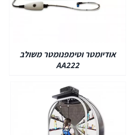
אודיומטר וטימפנומטר משולב
AA222