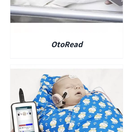
OtoRead