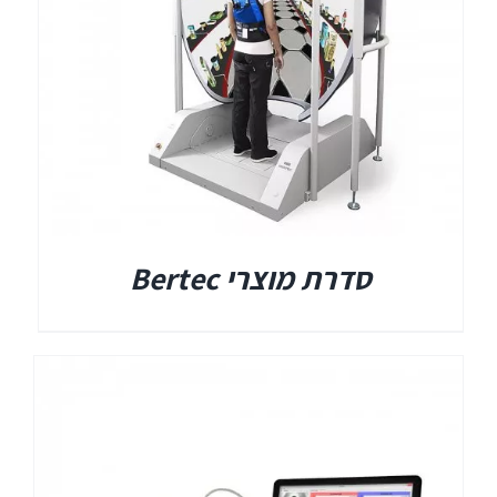
Titan
Sera
שיווי משקל
סדרת מוצרי Bertec
VisualEyes – VNG
TRV Chair
Orion