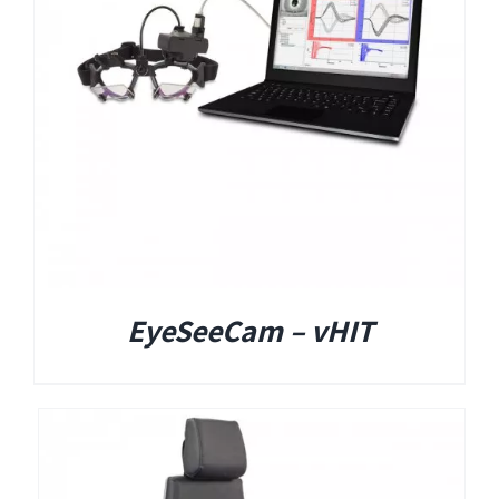
EyeSeeCam – vHIT
SVV
סדרת מוצרי Bertec
ציוד אודיולוגי ועוד
Tinnometer
EyeSeeCam – vHIT
UltraVac
Viot