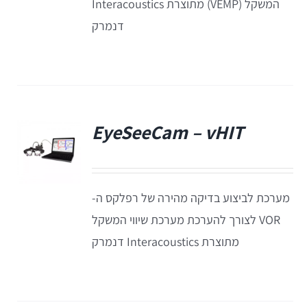
המשקל (VEMP) מתוצרת Interacoustics
דנמרק
Equinox
+REM
מע' לרישום מענים כוכלארים – OAE
REMSP
Calisto
Titan
+HIT
Eclipse
EyeSeeCam – vHIT
פ
Sera
מערכת לביצוע בדיקה מהירה של רפלקס ה-
OtoRead
VOR לצורך להערכת מערכת שיווי המשקל
מתוצרת Interacoustics דנמרק
מע' לרישום פוטנציאלים
Eclipse