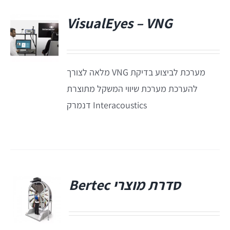
תאים אטומים
VisualEyes – VNG
תאים אטומים
מערכת לביצוע בדיקת VNG מלאה לצורך
להערכת מערכת שיווי המשקל מתוצרת
Interacoustics דנמרק
סדרת מוצרי Bertec
פ