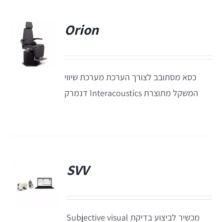
Orion
Titan
Sera
כסא מסתובב לצורך הערכת מערכת שיווי
המשקל מתוצרת Interacoustics דנמרק
שיווי משקל
VisualEyes – VNG
TRV Chair
SVV
פ
Orion
מכשיר לביצוע בדיקת Subjective visual