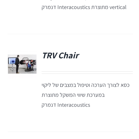
EyeSeeCam – vHIT
vertical מתוצרת Interacoustics דנמרק
SVV
סדרת מוצרי Bertec
TRV Chair
ציוד אודיולוגי ועוד
פ
Tinnometer
כסא לצורך הערכה וטיפול במצבים של ליקוי
במערכת שיווי המשקל מתוצרת
UltraVac
Interacoustics דנמרק
Viot