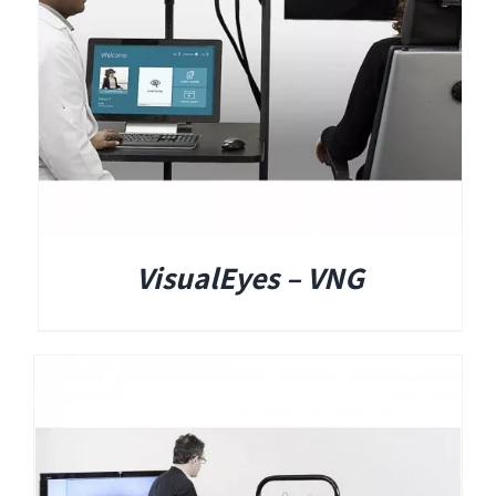
Titan
Sera
שיווי משקל
VisualEyes – VNG
VisualEyes – VNG
TRV Chair
Orion