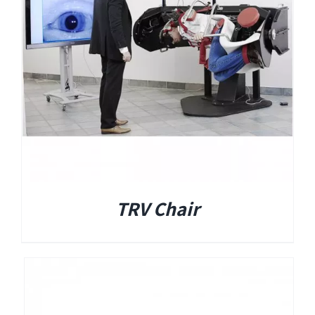
EyeSeeCam – vHIT
SVV
סדרת מוצרי Bertec
ציוד אודיולוגי ועוד
Tinnometer
TRV Chair
UltraVac
Viot