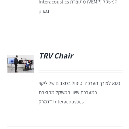
המשקל (VEMP) מתוצרת Interacoustics
דנמרק
Equinox
+REM
מע' לרישום מענים כוכלארים – OAE
REMSP
Calisto
Titan
+HIT
Eclipse
TRV Chair
פ
Sera
כסא לצורך הערכה וטיפול במצבים של ליקוי
OtoRead
במערכת שיווי המשקל מתוצרת
Interacoustics דנמרק
מע' לרישום פוטנציאלים
Eclipse