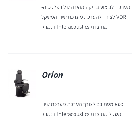
EyeSeeCam – vHIT
מערכת לביצוע בדיקה מהירה של רפלקס ה-
VOR לצורך להערכת מערכת שיווי המשקל
SVV
מתוצרת Interacoustics דנמרק
סדרת מוצרי Bertec
ציוד אודיולוגי ועוד
Orion
Tinnometer
פ
UltraVac
כסא מסתובב לצורך הערכת מערכת שיווי
המשקל מתוצרת Interacoustics דנמרק
Viot