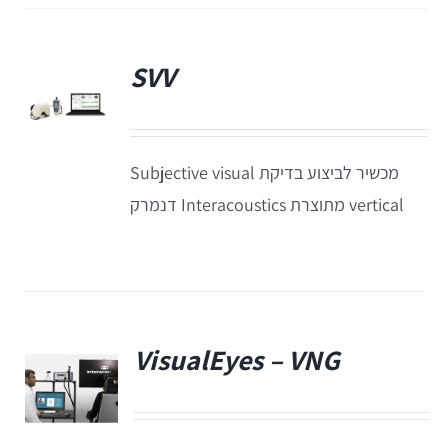
תאים אטומים
SVV
תאים אטומים
מכשיר לביצוע בדיקת Subjective visual
vertical מתוצרת Interacoustics דנמרק
VisualEyes – VNG
פ