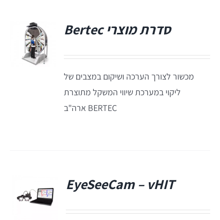
סדרת מוצרי Bertec
Titan
Sera
מכשור לצורך הערכה ושיקום במצבים של
ליקוי במערכת שיווי המשקל מתוצרת
שיווי משקל
BERTEC ארה"ב
VisualEyes – VNG
TRV Chair
EyeSeeCam – vHIT
Orion
פ