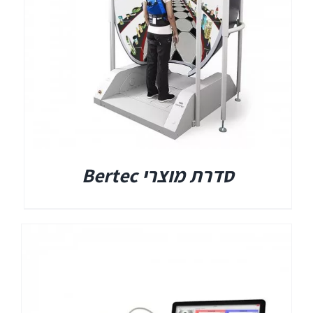
Titan
Sera
שיווי משקל
סדרת מוצרי Bertec
VisualEyes – VNG
TRV Chair
Orion