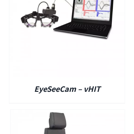
EyeSeeCam – vHIT
SVV
סדרת מוצרי Bertec
ציוד אודיולוגי ועוד
Tinnometer
EyeSeeCam – vHIT
UltraVac
Viot