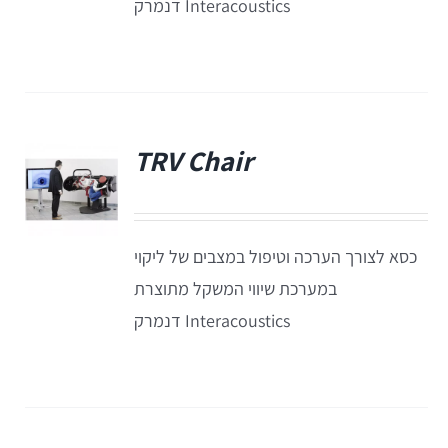
Interacoustics דנמרק
Equinox
+REM
מע' לרישום מענים כוכלארים – OAE
REMSP
Calisto
Titan
TRV Chair
+HIT
Eclipse
פ
Sera
כסא לצורך הערכה וטיפול במצבים של ליקוי
במערכת שיווי המשקל מתוצרת
OtoRead
Interacoustics דנמרק
מע' לרישום פוטנציאלים
Eclipse