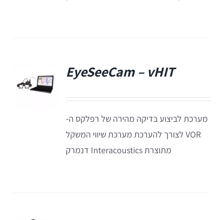
EyeSeeCam – vHIT
SVV
סדרת מוצרי Bertec
EyeSeeCam – vHIT
פ
ציוד אודיולוגי ועוד
מערכת לביצוע בדיקה מהירה של רפלקס ה-
Tinnometer
VOR לצורך להערכת מערכת שיווי המשקל
מתוצרת Interacoustics דנמרק
UltraVac
Viot