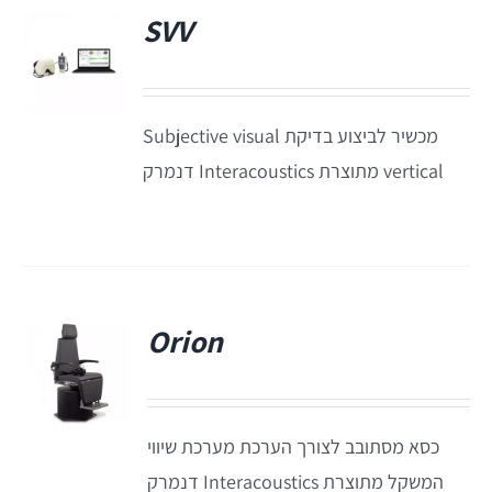
SVV
Titan
מכשיר לביצוע בדיקת Subjective visual
Sera
vertical מתוצרת Interacoustics דנמרק
שיווי משקל
VisualEyes – VNG
Orion
TRV Chair
פ
Orion
כסא מסתובב לצורך הערכת מערכת שיווי
המשקל מתוצרת Interacoustics דנמרק