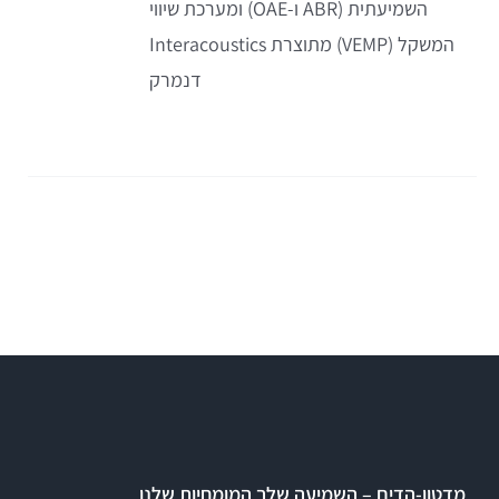
השמיעתית (ABR ו-OAE) ומערכת שיווי
המשקל (VEMP) מתוצרת Interacoustics
דנמרק
מדטון-הדים – השמיעה שלך המומחיות שלנו