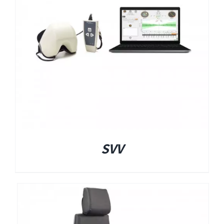
EyeSeeCam – vHIT
SVV
סדרת מוצרי Bertec
ציוד אודיולוגי ועוד
Tinnometer
SVV
UltraVac
Viot