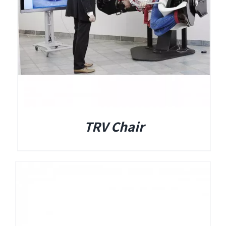
Titan
Sera
שיווי משקל
TRV Chair
VisualEyes – VNG
TRV Chair
Orion